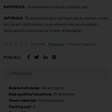
NAPOMENA:
Za navedeni proizvod pošaljite upit
ISPORUKA:
30 dana
(navedeni rok isporuke je okviran, može
biti i kraći i duži ovisno o potrebnom roku proizvodnje i
dostupnosti proizvoda od strane dobavljača)
0 ocjena
Recenzije
Pitanja i odgovori
PODIJELI:
O PROIZVODU
Boja konstrukcije:
VA-antracite
Boja sjedišta/tekstilena:
81-antracite
Glavni materijal:
technopolymer
Packing unit:
2