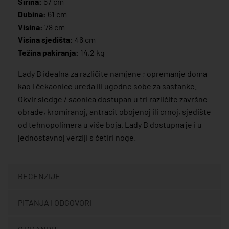
Širina:
57 cm
Dubina:
61 cm
Visina:
78 cm
Visina sjedišta:
46 cm
Težina pakiranja:
14,2 kg
Lady B idealna za različite namjene ; opremanje doma
kao i čekaonice ureda ili ugodne sobe za sastanke.
Okvir sledge / saonica dostupan u tri različite završne
obrade, kromiranoj, antracit obojenoj ili crnoj, sjedište
od tehnopolimera u više boja. Lady B dostupna je i u
jednostavnoj verziji s četiri noge.
RECENZIJE
PITANJA I ODGOVORI