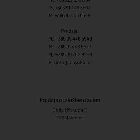
M. +385 91 446 5504
M: +385 91 446 5548
Prodaja:
M.:
+385 99 446 5548
M:
+385 91 446 554
7
M.:
+385 99 702 8258
E.:
info@mayoko.
hr
Prodajno izložbeni salon
Ćirila i Metoda 11
22211 Vodice