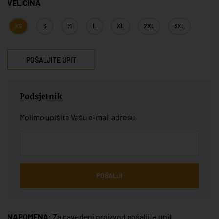
VELIČINA
XS
S
M
L
XL
2XL
3XL
POŠALJITE UPIT
Podsjetnik
Molimo upišite Vašu e-mail adresu
POŠALJI
NAPOMENA:
Za navedeni proizvod pošaljite upit