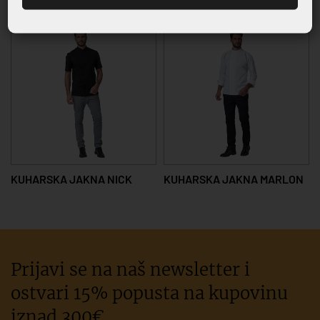
KUHARSKA JAKNA NICK
KUHARSKA JAKNA MARLON
Prijavi se na naš newsletter i
ostvari 15% popusta na kupovinu
iznad 300€