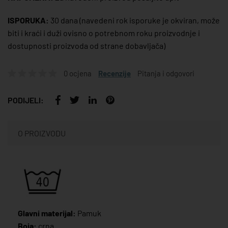
ISPORUKA:
30 dana
(navedeni rok isporuke je okviran, može
biti i kraći i duži ovisno o potrebnom roku proizvodnje i
dostupnosti proizvoda od strane dobavljača)
0 ocjena
Recenzije
Pitanja i odgovori
PODIJELI:
O PROIZVODU
Glavni materijal:
Pamuk
Boja:
crna