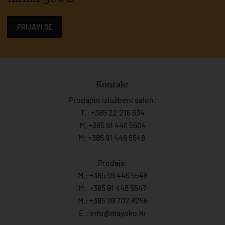
PRIJAVI SE
Kontakt
Prodajno izložbeni salon:
T.:
+385 22 216 634
M. +385 91 446 5504
M: +385 91 446 5548
Prodaja:
M.:
+385 99 446 5548
M:
+385 91 446 554
7
M.:
+385 99 702 8258
E.:
info@mayoko.
hr