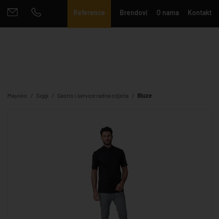
Reference
Brendovi
O nama
Kontakt
Mayoko
Siggi
Gastro i service radna odjeća
Bluze