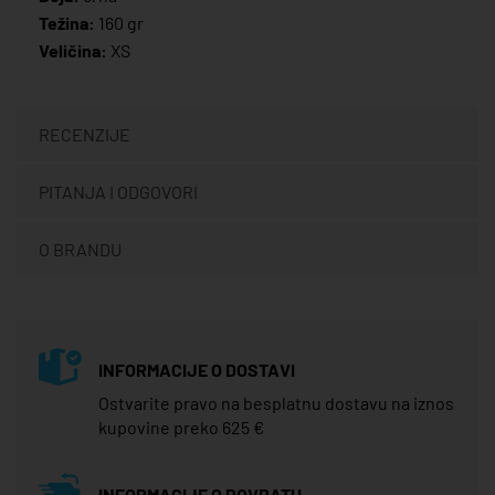
Težina:
160 gr
Veličina:
XS
RECENZIJE
PITANJA I ODGOVORI
O BRANDU
INFORMACIJE O DOSTAVI
Ostvarite pravo na besplatnu dostavu na iznos
kupovine preko 625 €
INFORMACIJE O POVRATU