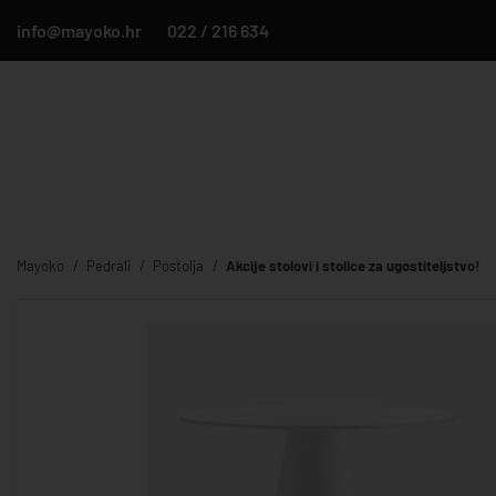
info@mayoko.hr
022 / 216 634
Mayoko
Pedrali
Postolja
Akcije stolovi i stolice za ugostiteljstvo!