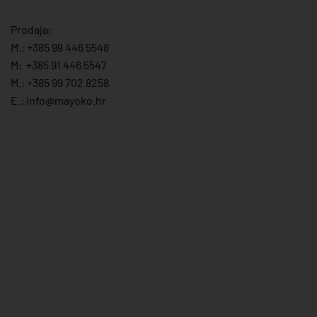
Prodaja:
M.:
+385 99 446 5548
M:
+385 91 446 554
7
M.:
+385 99 702 8258
E.:
info@mayoko.
hr