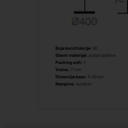
Boja konstrukcije:
BI .
Glavni materijal:
polipropilene
Packing unit:
1
Visina:
71 cm
Dimenzija baze:
fi 40 cm
Namjena:
outdoor