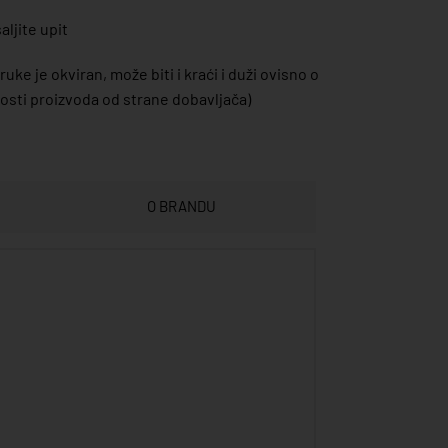
ljite upit
uke je okviran, može biti i kraći i duži ovisno o
sti proizvoda od strane dobavljača)
O BRANDU