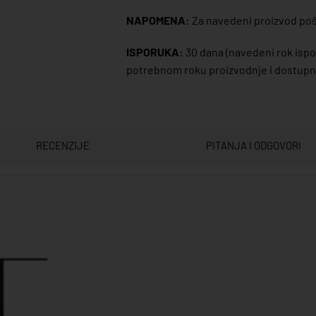
NAPOMENA:
Za navedeni proizvod poša
ISPORUKA:
30 dana
(navedeni rok ispor
potrebnom roku proizvodnje i dostupno
RECENZIJE
PITANJA I ODGOVORI