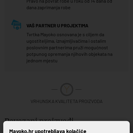
Pravo na povrat robe u roku od 14 dana od
dana zaprimanja robe
VAŠ PARTNER U PROJEKTIMA
Tvrtka Mayoko osnovana je s ciljem da
ugostiteljima, iznajmljivačima i ostalim
poslovnim partnerima pruži mogućnost
potpunog opremanja njihovih objekata na
jednom mjestu
VRHUNSKA KVALITETA PROIZVODA
Povezani proizvodi
Mayoko.hr upotrebljava kolačiće