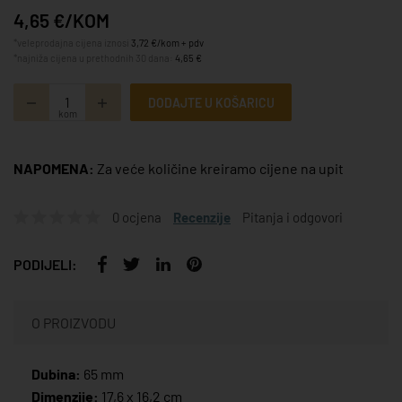
4,65 €/KOM
*veleprodajna cijena iznosi
3,72 €/kom + pdv
*najniža cijena u prethodnih 30 dana:
4,65 €
DODAJTE U KOŠARICU
kom
NAPOMENA:
Za veće količine kreiramo cijene na upit
0 ocjena
Recenzije
Pitanja i odgovori
PODIJELI:
O PROIZVODU
Dubina:
65 mm
Dimenzije:
17,6 x 16,2 cm