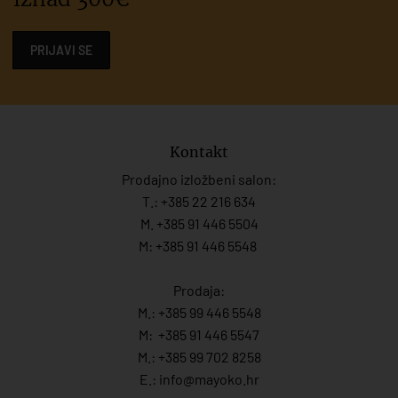
PRIJAVI SE
Kontakt
Prodajno izložbeni salon:
T.:
+385 22 216 634
M. +385 91 446 5504
M: +385 91 446 5548
Prodaja:
M.:
+385 99 446 5548
M:
+385 91 446 554
7
M.:
+385 99 702 8258
E.:
info@mayoko.
hr