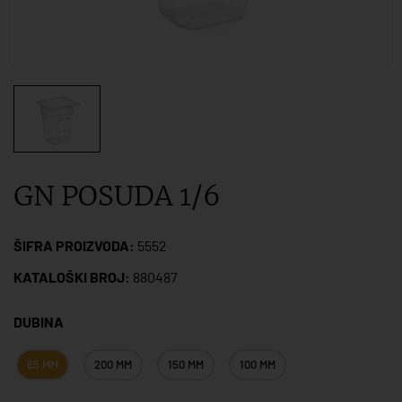
GN POSUDA 1/6
ŠIFRA PROIZVODA:
5552
KATALOŠKI BROJ:
880487
DUBINA
65 MM
200 MM
150 MM
100 MM