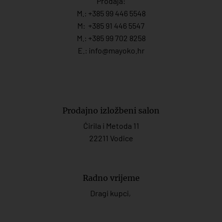
Prodaja:
M.:
+385 99 446 5548
M:
+385 91 446 554
7
M.:
+385 99 702 8258
E.:
info@mayoko.
hr
Prodajno izložbeni salon
Ćirila i Metoda 11
22211 Vodice
Radno vrijeme
Dragi kupci,