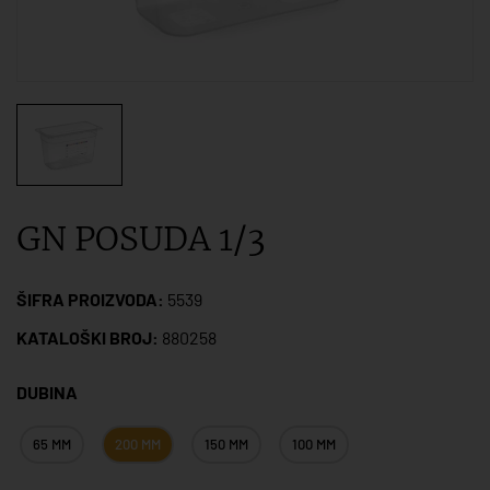
GN POSUDA 1/3
ŠIFRA PROIZVODA:
5539
KATALOŠKI BROJ:
880258
DUBINA
65 MM
200 MM
150 MM
100 MM