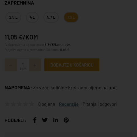
ZAPREMNINA
2,5 L
4 L
5,7 L
7,8 L
11,05 €/KOM
*veleprodajna cijena iznosi
8,84 €/kom + pdv
*najniža cijena u prethodnih 30 dana:
11,05 €
DODAJTE U KOŠARICU
kom
NAPOMENA:
Za veće količine kreiramo cijene na upit
0 ocjena
Recenzije
Pitanja i odgovori
PODIJELI: