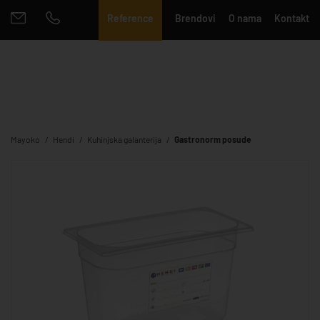
Reference
Brendovi
O nama
Kontakt
Mayoko
Hendi
Kuhinjska galanterija
Gastronorm posude