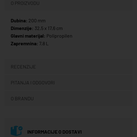
O PROIZVODU
Dubina:
200 mm
Dimenzije:
32,5 x 17,6 cm
Glavni materijal:
Polipropilen
Zapremnina:
7,8 L
RECENZIJE
PITANJA I ODGOVORI
O BRANDU
INFORMACIJE O DOSTAVI