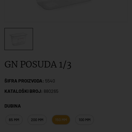
GN POSUDA 1/3
ŠIFRA PROIZVODA:
5540
KATALOŠKI BROJ:
880265
DUBINA
65 MM
200 MM
150 MM
100 MM