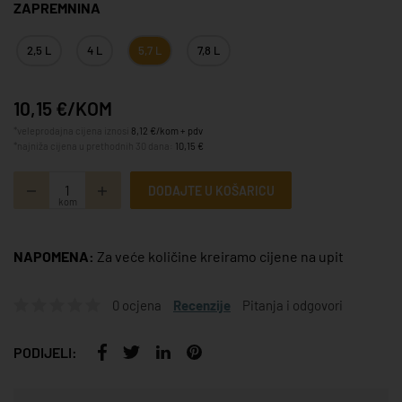
ZAPREMNINA
2,5 L
4 L
5,7 L
7,8 L
10,15 €/KOM
*veleprodajna cijena iznosi
8,12 €/kom + pdv
*najniža cijena u prethodnih 30 dana:
10,15 €
DODAJTE U KOŠARICU
kom
NAPOMENA:
Za veće količine kreiramo cijene na upit
0 ocjena
Recenzije
Pitanja i odgovori
PODIJELI: