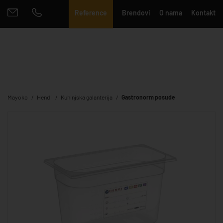
Reference
Brendovi
O nama
Kontakt
Mayoko
Hendi
Kuhinjska galanterija
Gastronorm posude