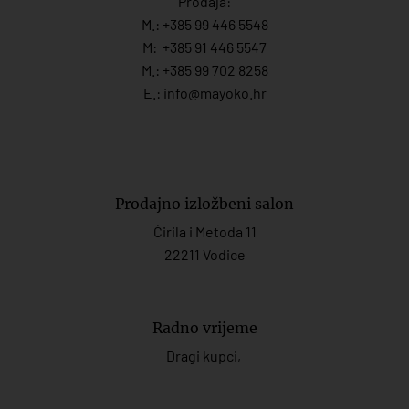
Prodaja:
M.:
+385 99 446 5548
M:
+385 91 446 554
7
M.:
+385 99 702 8258
E.:
info@mayoko.
hr
Prodajno izložbeni salon
Ćirila i Metoda 11
22211 Vodice
Radno vrijeme
Dragi kupci,