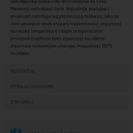
nehrđajućeg čelika CrNi 18/10 debljine do 1 mm.
Plemeniti nehrđajući čelik. Najvažnije značajke i
prednosti nehrđajućeg plemenitog čelika su: lako se
čisti, pružajući visok stupanj higijeničnosti, otpornost
na visoke temperature i nagle temperaturne
promjene (toplinski šok), otpornost na udarce,
otpornost na kemijske utjecaje, mogućnost 100%
reciklaže.
RECENZIJE
PITANJA I ODGOVORI
O BRANDU