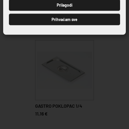
PRIJAVI SE
Prilagodi
VRHUNSKA KVALITETA PROIZVODA
Prihvaćam sve
Povezani proizvodi
GASTRO POKLOPAC 1/4
11,16 €