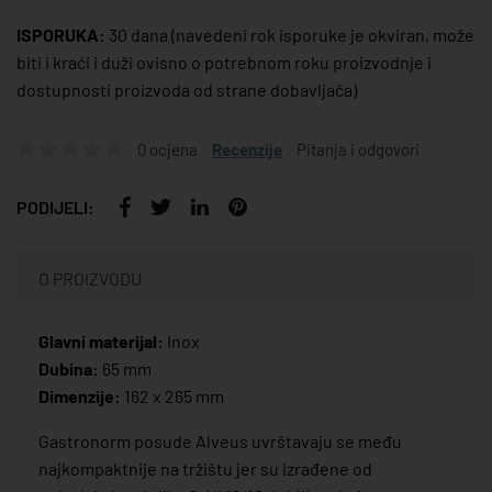
ISPORUKA:
30 dana
(navedeni rok isporuke je okviran, može
biti i kraći i duži ovisno o potrebnom roku proizvodnje i
dostupnosti proizvoda od strane dobavljača)
0 ocjena
Recenzije
Pitanja i odgovori
PODIJELI:
O PROIZVODU
Glavni materijal:
Inox
Dubina:
65 mm
Dimenzije:
162 x 265 mm
Gastronorm posude Alveus uvrštavaju se među
najkompaktnije na tržištu jer su izrađene od