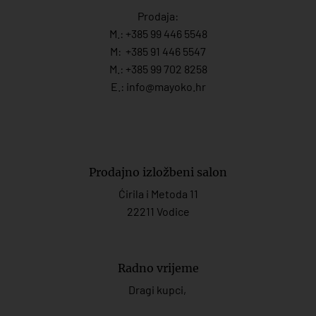
Prodaja:
M.:
+385 99 446 5548
M:
+385 91 446 554
7
M.:
+385 99 702 8258
E.:
info@mayoko.
hr
Prodajno izložbeni salon
Ćirila i Metoda 11
22211 Vodice
Radno vrijeme
Dragi kupci,