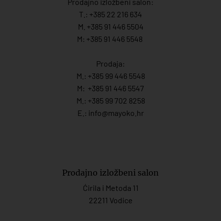
Prodajno izložbeni salon:
T.:
+385 22 216 634
M. +385 91 446 5504
M: +385 91 446 5548
Prodaja:
M.:
+385 99 446 5548
M:
+385 91 446 554
7
M.:
+385 99 702 8258
E.:
info@mayoko.
hr
Prodajno izložbeni salon
Ćirila i Metoda 11
22211 Vodice