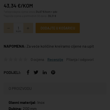
43,34 €/KOM
*veleprodajna cijena iznosi
34,67 €/kom + pdv
*najniža cijena u prethodnih 30 dana:
39,31 €
DODAJTE U KOŠARICU
kom
NAPOMENA:
Za veće količine kreiramo cijene na upit
0 ocjena
Recenzije
Pitanja i odgovori
PODIJELI:
O PROIZVODU
Glavni materijal:
Inox
Dubina:
200 mm