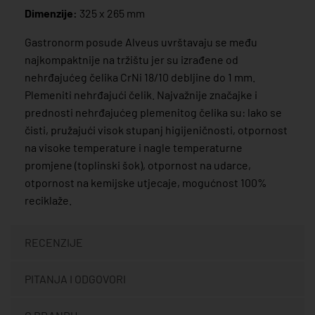
Dimenzije:
325 x 265 mm
Gastronorm posude Alveus uvrštavaju se među
najkompaktnije na tržištu jer su izrađene od
nehrđajućeg čelika CrNi 18/10 debljine do 1 mm.
Plemeniti nehrđajući čelik. Najvažnije značajke i
prednosti nehrđajućeg plemenitog čelika su: lako se
čisti, pružajući visok stupanj higijeničnosti, otpornost
na visoke temperature i nagle temperaturne
promjene (toplinski šok), otpornost na udarce,
otpornost na kemijske utjecaje, mogućnost 100%
reciklaže.
RECENZIJE
PITANJA I ODGOVORI