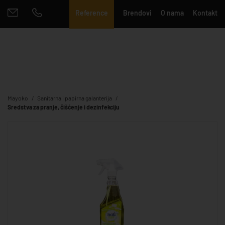
Reference
Brendovi
O nama
Kontakt
Mayoko
Sanitarna i papirna galanterija
Sredstva za pranje, čišćenje i dezinfekciju