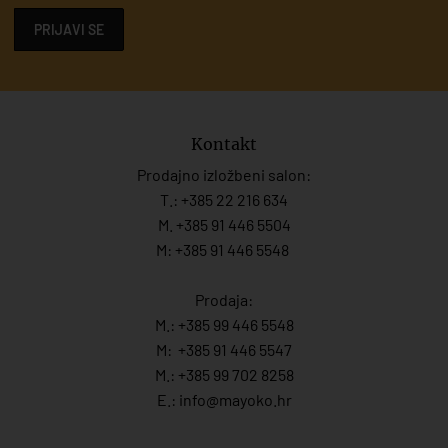
PRIJAVI SE
Kontakt
Prodajno izložbeni salon:
T.:
+385 22 216 634
M. +385 91 446 5504
M: +385 91 446 5548
Prodaja:
M.:
+385 99 446 5548
M:
+385 91 446 554
7
M.:
+385 99 702 8258
E.:
info@mayoko.
hr