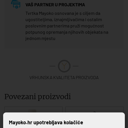
VAŠ PARTNER U PROJEKTIMA
Tvrtka Mayoko osnovana je s ciljem da
ugostiteljima, iznajmljivačima i ostalim
poslovnim partnerima pruži mogućnost
potpunog opremanja njihovih objekata na
jednom mjestu
VRHUNSKA KVALITETA PROIZVODA
Povezani proizvodi
Mayoko.hr upotrebljava kolačiće