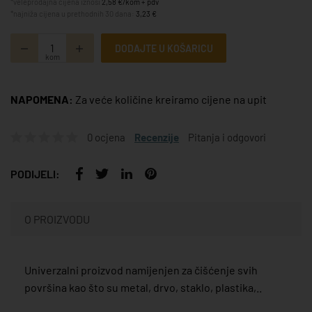
*veleprodajna cijena iznosi
2,58 €/kom + pdv
*najniža cijena u prethodnih 30 dana:
3,23 €
DODAJTE U KOŠARICU
kom
NAPOMENA:
Za veće količine kreiramo cijene na upit
0 ocjena
Recenzije
Pitanja i odgovori
PODIJELI:
O PROIZVODU
Univerzalni proizvod namijenjen za čišćenje svih
površina kao što su metal, drvo, staklo, plastika,..