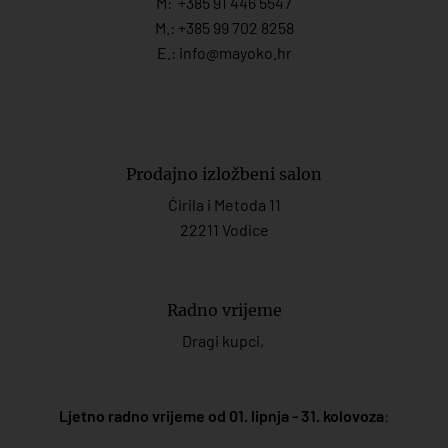
M:
+385 91 446 554
7
M.:
+385 99 702 8258
E.:
info@mayoko.
hr
Prodajno izložbeni salon
Ćirila i Metoda 11
22211 Vodice
Radno vrijeme
Dragi kupci,
Ljetno radno vrijeme od 01. lipnja - 31. kolovoza
: