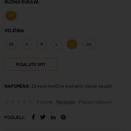
DUŽINA RUKAVA
KR
VELIČINA
XS
S
M
L
XL
2XL
POŠALJITE UPIT
NAPOMENA:
Za veće količine kreiramo cijene na upit
0 ocjena
Recenzije
Pitanja i odgovori
PODIJELI: