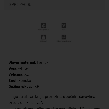
O PROIZVODU
Glavni materijal:
Pamuk
Boja:
white1
Veličina:
XL
Spol:
Žensko
Dužina rukava:
KR
blago strukiran kroj s prorezima s bočnim šavovima
izrez u obliku slova V
uzak porub ovratnika gornjeg materijala s 5% elastana