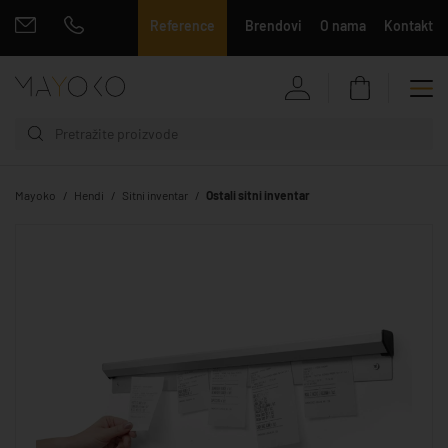
Reference
Brendovi
O nama
Kontakt
Mayoko
Hendi
Sitni inventar
Ostali sitni inventar