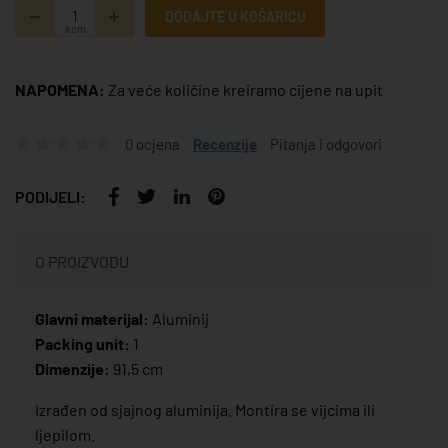
DODAJTE U KOŠARICU
kom
NAPOMENA:
Za veće količine kreiramo cijene na upit
0 ocjena
Recenzije
Pitanja i odgovori
PODIJELI:
O PROIZVODU
Glavni materijal:
Aluminij
Packing unit:
1
Dimenzije:
91,5 cm
Izrađen od sjajnog aluminija. Montira se vijcima ili
ljepilom.