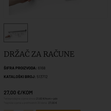
DRŽAČ ZA RAČUNE
ŠIFRA PROIZVODA:
6168
KATALOŠKI BROJ:
513712
27,00 €/KOM
*veleprodajna cijena iznosi
21,60 €/kom + pdv
*najniža cijena u prethodnih 30 dana:
27,00 €