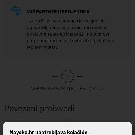
VAŠ PARTNER U PROJEKTIMA
Tvrtka Mayoko osnovana je s ciljem da
ugostiteljima, iznajmljivačima i ostalim
poslovnim partnerima pruži mogućnost
potpunog opremanja njihovih objekata na
jednom mjestu
VRHUNSKA KVALITETA PROIZVODA
Povezani proizvodi
Mayoko.hr upotrebljava kolačiće