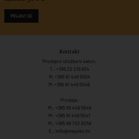
PRIJAVI SE
Kontakt
Prodajno izložbeni salon:
T.:
+385 22 216 634
M. +385 91 446 5504
M: +385 91 446 5548
Prodaja:
M.:
+385 99 446 5548
M:
+385 91 446 554
7
M.:
+385 99 702 8258
E.:
info@mayoko.
hr