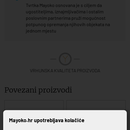
Tvrtka Mayoko osnovana je s ciljem da
ugostiteljima, iznajmljivačima i ostalim
poslovnim partnerima pruži mogućnost
potpunog opremanja njihovih objekata na
jednom mjestu
VRHUNSKA KVALITETA PROIZVODA
Povezani proizvodi
Mayoko.hr upotrebljava kolačiće