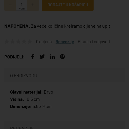
DODAJTE U KOŠARICU
kom
NAPOMENA:
Za veće količine kreiramo cijene na upit
0 ocjena
Recenzije
Pitanja i odgovori
PODIJELI:
O PROIZVODU
Glavni materijal:
Drvo
Visina:
10,5 cm
Dimenzije:
5,5 x 9 cm
RECENZIJE