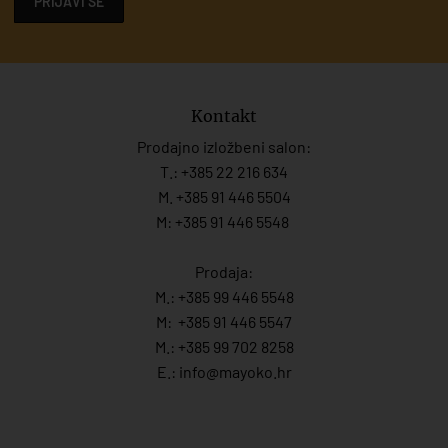
PRIJAVI SE
Kontakt
Prodajno izložbeni salon:
T.:
+385 22 216 634
M. +385 91 446 5504
M: +385 91 446 5548
Prodaja:
M.:
+385 99 446 5548
M:
+385 91 446 554
7
M.:
+385 99 702 8258
E.:
info@mayoko.
hr