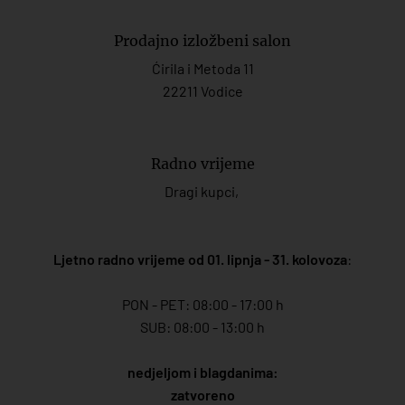
Prodajno izložbeni salon
Ćirila i Metoda 11
22211 Vodice
Radno vrijeme
Dragi kupci,
Ljetno radno vrijeme od 01. lipnja - 31. kolovoza
:
PON - PET: 08:00 - 17:00 h
SUB: 08:00 - 13:00 h
nedjeljom i blagdanima:
zatvoreno