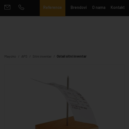
Reference
Brendovi
O nama
Kontakt
Mayoko
APS
Sitni inventar
Ostali sitni inventar