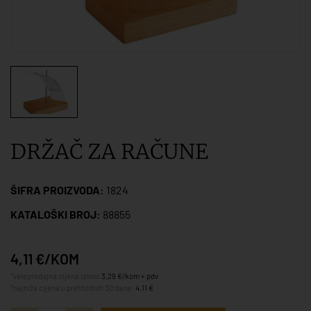
DRŽAČ ZA RAČUNE
ŠIFRA PROIZVODA:
1824
KATALOŠKI BROJ:
88855
4,11 €/KOM
*veleprodajna cijena iznosi
3,29 €/kom + pdv
*najniža cijena u prethodnih 30 dana:
4,11 €