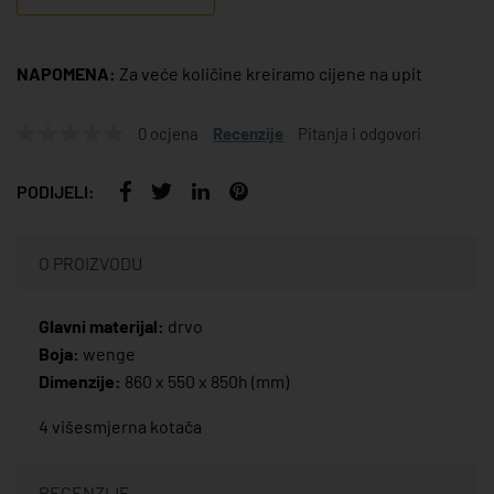
NAPOMENA:
Za veće količine kreiramo cijene na upit
0 ocjena
Recenzije
Pitanja i odgovori
PODIJELI:
O PROIZVODU
Glavni materijal:
drvo
Boja:
wenge
Dimenzije:
860 x 550 x 850h (mm)
4 višesmjerna kotača
RECENZIJE