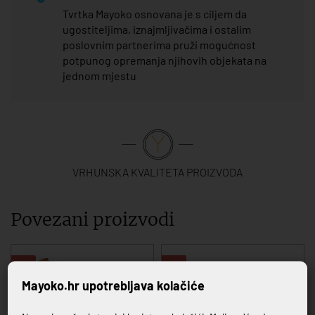
Tvrtka Mayoko osnovana je s ciljem da
ugostiteljima, iznajmljivačima i ostalim
poslovnim partnerima pruži mogućnost
potpunog opremanja njihovih objekata na
jednom mjestu
VRHUNSKA KVALITETA PROIZVODA
Povezani proizvodi
-10%
-10%
Mayoko.hr upotrebljava kolačiće