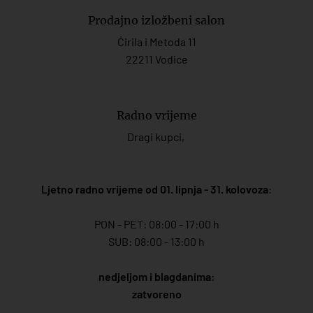
Prodajno izložbeni salon
Ćirila i Metoda 11
22211 Vodice
Radno vrijeme
Dragi kupci,
Ljetno radno vrijeme od 01. lipnja - 31. kolovoza
:
PON - PET: 08:00 - 17:00 h
SUB: 08:00 - 13:00 h
nedjeljom i blagdanima:
zatvoreno