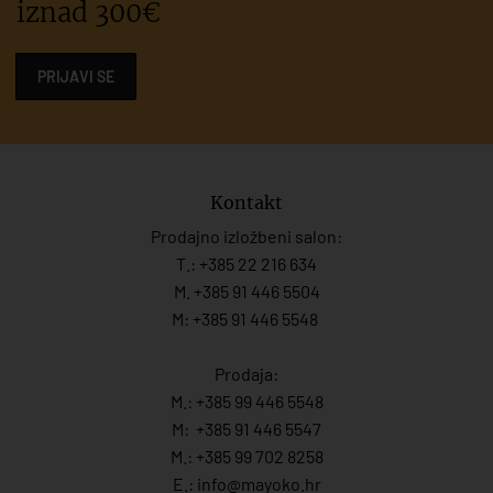
iznad 300€
PRIJAVI SE
Kontakt
Prodajno izložbeni salon:
T.:
+385 22 216 634
M. +385 91 446 5504
M: +385 91 446 5548
Prodaja:
M.:
+385 99 446 5548
M:
+385 91 446 554
7
M.:
+385 99 702 8258
E.:
info@mayoko.
hr