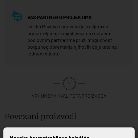
VAŠ PARTNER U PROJEKTIMA
Tvrtka Mayoko osnovana je s ciljem da
ugostiteljima, iznajmljivačima i ostalim
poslovnim partnerima pruži mogućnost
potpunog opremanja njihovih objekata na
jednom mjestu
VRHUNSKA KVALITETA PROIZVODA
Povezani proizvodi
Mayoko.hr upotrebljava kolačiće