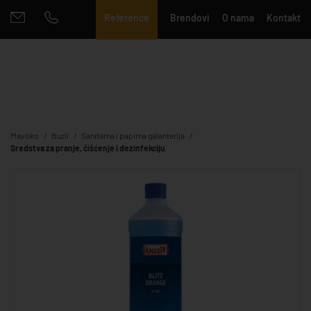
Reference
Brendovi
O nama
Kontakt
Mayoko
Buzil
Sanitarna i papirna galanterija
Sredstva za pranje, čišćenje i dezinfekciju