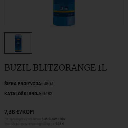
BUZIL BLITZORANGE 1L
ŠIFRA PROIZVODA:
3803
KATALOŠKI BROJ:
G482
7,36 €/KOM
*veleprodajna cijena iznosi
5,89 €/kom + pdv
*najniža cijena u prethodnih 30 dana:
7,36 €