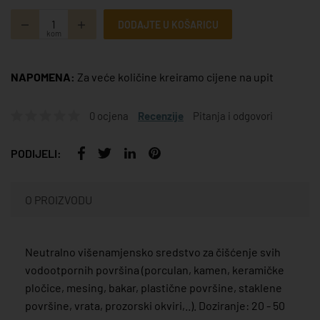
DODAJTE U KOŠARICU
kom
NAPOMENA:
Za veće količine kreiramo cijene na upit
0 ocjena
Recenzije
Pitanja i odgovori
PODIJELI:
O PROIZVODU
Neutralno višenamjensko sredstvo za čišćenje svih
vodootpornih površina (porculan, kamen, keramičke
pločice, mesing, bakar, plastične površine, staklene
površine, vrata, prozorski okviri,..). Doziranje: 20 - 50