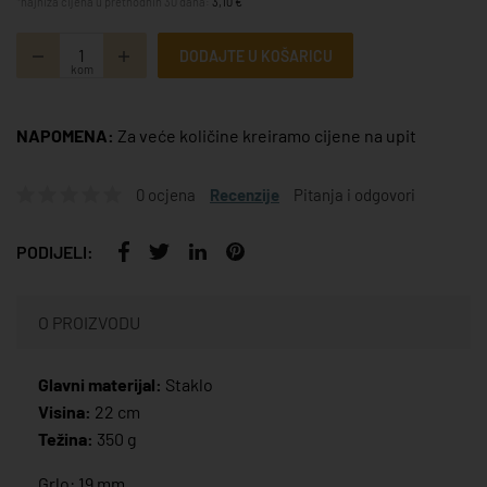
*najniža cijena u prethodnih 30 dana:
3,10 €
DODAJTE U KOŠARICU
kom
NAPOMENA:
Za veće količine kreiramo cijene na upit
0 ocjena
Recenzije
Pitanja i odgovori
PODIJELI:
O PROIZVODU
Glavni materijal:
Staklo
Visina:
22 cm
Težina:
350 g
Grlo: 19 mm