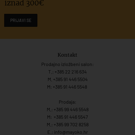
iznad 300€
PRIJAVI SE
Kontakt
Prodajno izložbeni salon:
T.:
+385 22 216 634
M. +385 91 446 5504
M: +385 91 446 5548
Prodaja:
M.:
+385 99 446 5548
M:
+385 91 446 554
7
M.:
+385 99 702 8258
E.:
info@mayoko.
hr