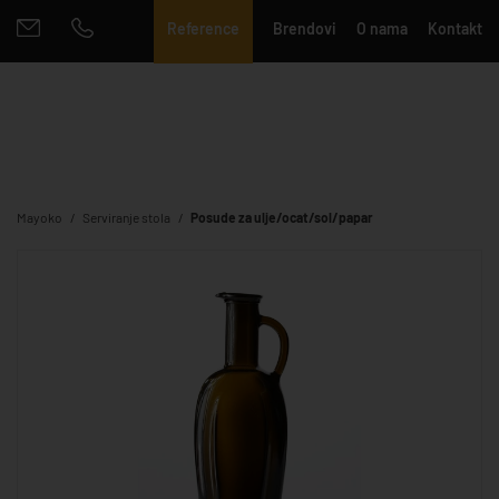
Reference
Brendovi
O nama
Kontakt
Mayoko
Serviranje stola
Posude za ulje/ocat/sol/papar