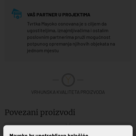
VAŠ PARTNER U PROJEKTIMA
Tvrtka Mayoko osnovana je s ciljem da
ugostiteljima, iznajmljivačima i ostalim
poslovnim partnerima pruži mogućnost
potpunog opremanja njihovih objekata na
jednom mjestu
VRHUNSKA KVALITETA PROIZVODA
Povezani proizvodi
Mayoko.hr upotrebljava kolačiće