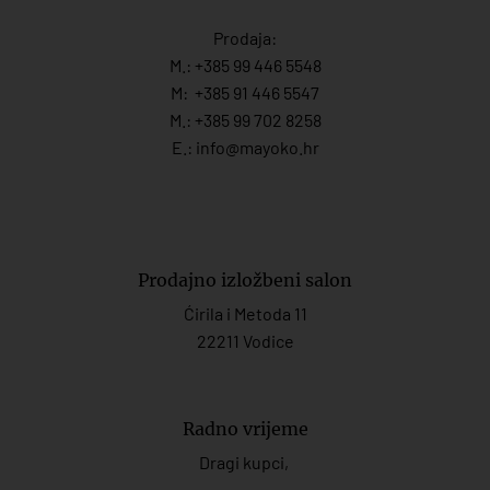
Prodaja:
M.:
+385 99 446 5548
M:
+385 91 446 554
7
M.:
+385 99 702 8258
E.:
info@mayoko.
hr
Prodajno izložbeni salon
Ćirila i Metoda 11
22211 Vodice
Radno vrijeme
Dragi kupci,