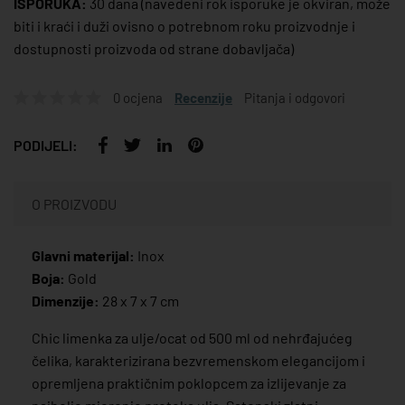
ISPORUKA:
30 dana
(navedeni rok isporuke je okviran, može
biti i kraći i duži ovisno o potrebnom roku proizvodnje i
dostupnosti proizvoda od strane dobavljača)
0 ocjena
Recenzije
Pitanja i odgovori
PODIJELI:
O PROIZVODU
Glavni materijal:
Inox
Boja:
Gold
Dimenzije:
28 x 7 x 7 cm
Chic limenka za ulje/ocat od 500 ml od nehrđajućeg
čelika, karakterizirana bezvremenskom elegancijom i
opremljena praktičnim poklopcem za izlijevanje za