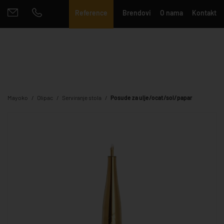
Reference
Brendovi
O nama
Kontakt
Mayoko
Olipac
Serviranje stola
Posude za ulje/ocat/sol/papar