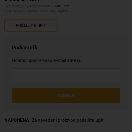
*veleprodajna cijena iznosi
27,22 €/kom + pdv
*najniža cijena u prethodnih 30 dana:
34,03 €
POŠALJITE UPIT
Podsjetnik
Molimo upišite Vašu e-mail adresu
POŠALJI
NAPOMENA:
Za navedeni proizvod pošaljite upit