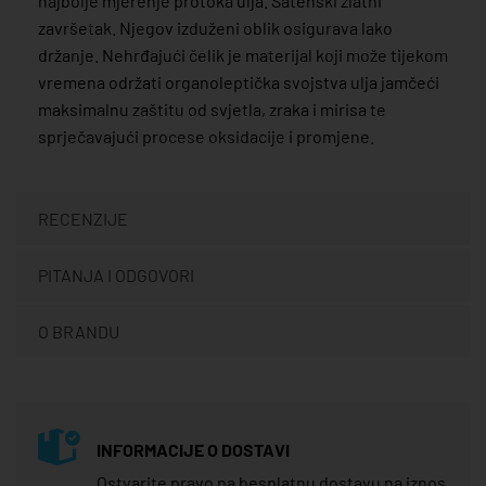
najbolje mjerenje protoka ulja. Satenski zlatni
završetak. Njegov izduženi oblik osigurava lako
držanje. Nehrđajući čelik je materijal koji može tijekom
vremena održati organoleptička svojstva ulja jamčeći
maksimalnu zaštitu od svjetla, zraka i mirisa te
sprječavajući procese oksidacije i promjene.
RECENZIJE
PITANJA I ODGOVORI
O BRANDU
INFORMACIJE O DOSTAVI
Ostvarite pravo na besplatnu dostavu na iznos