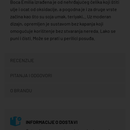
Boca Emilia izrađena je od nehrđajućeg čelika koji štiti
ulje i ocat od oksidacije, a pogodna je i za druge vrste
začina kao što su soja umak, teriyaki,.. Uz moderan
dizajn, opremljen je sustavom bez kapanja koji
omogućuje korištenje bez stvaranja nereda. Lako se
puni i čisti. Može se prati u perilici posuđa.
RECENZIJE
PITANJA I ODGOVORI
O BRANDU
INFORMACIJE O DOSTAVI