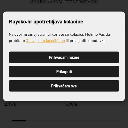
VRHUNSKA KVALITETA PROIZVODA
Povezani proizvodi
Mayoko.hr upotrebljava kolačiće
Na ovoj mrežnoj stranici koriste se kolačići. Molimo Vas da
Prijavite se na naš newsletter
pročitate
Obavijest o kolačićima
ili prilagodite postavke.
Prihvaćam nužne
PRIJAVI SE
Prilagodi
Prihvaćam sve
BOCA ULJE/OCAT 180 ML
BOCA ULJE/OCAT 180 ML
2,75 €
5,70 €