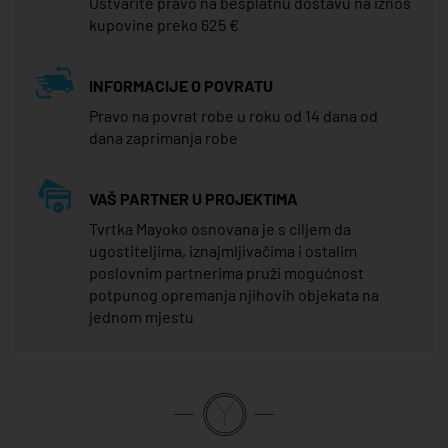
Ostvarite pravo na besplatnu dostavu na iznos
kupovine preko 625 €
INFORMACIJE O POVRATU
Pravo na povrat robe u roku od 14 dana od
dana zaprimanja robe
VAŠ PARTNER U PROJEKTIMA
Tvrtka Mayoko osnovana je s ciljem da
ugostiteljima, iznajmljivačima i ostalim
poslovnim partnerima pruži mogućnost
potpunog opremanja njihovih objekata na
jednom mjestu