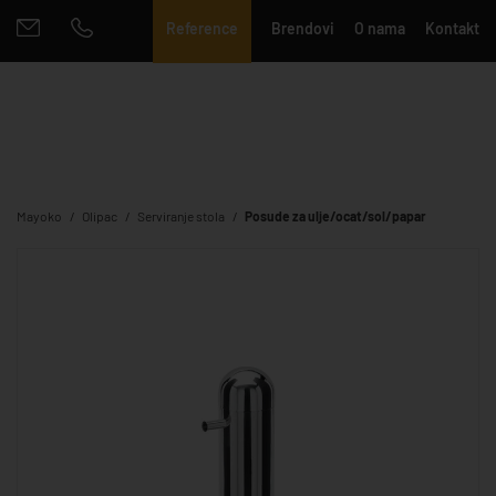
Reference
Brendovi
O nama
Kontakt
Mayoko
Olipac
Serviranje stola
Posude za ulje/ocat/sol/papar