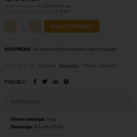
*veleprodajna cijena iznosi
15,52 €/kom + pdv
*najniža cijena u prethodnih 30 dana:
19,40 €
DODAJTE U KOŠARICU
kom
NAPOMENA:
Za veće količine kreiramo cijene na upit
0 ocjena
Recenzije
Pitanja i odgovori
PODIJELI:
O PROIZVODU
Glavni materijal:
Inox
Dimenzije:
8,4 x 6 x 17 cm