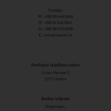
Prodaja:
M.:
+385 99 446 5548
M:
+385 91 446 554
7
M.:
+385 99 702 8258
E.:
info@mayoko.
hr
Prodajno izložbeni salon
Ćirila i Metoda 11
22211 Vodice
Radno vrijeme
Dragi kupci,