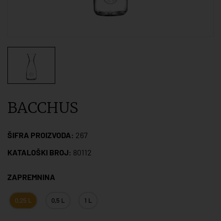
BACCHUS
ŠIFRA PROIZVODA:
267
KATALOŠKI BROJ:
80112
ZAPREMNINA
0,25 L
0,5 L
1 L