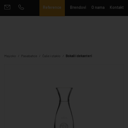
Reference
Brendovi
O nama
Kontakt
Mayoko
Pasabahce
Čaše i staklo
Bokali i dekanteri