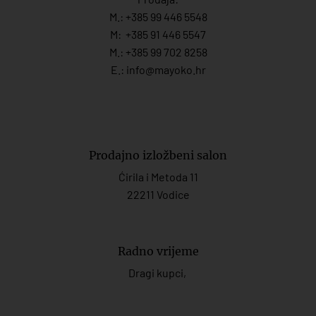
M.:
+385 99 446 5548
M:
+385 91 446 554
7
M.:
+385 99 702 8258
E.:
info@mayoko.
hr
Prodajno izložbeni salon
Ćirila i Metoda 11
22211 Vodice
Radno vrijeme
Dragi kupci,