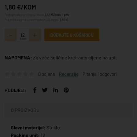
1,80 €/KOM
*veleprodajna cijena iznosi
1,44 €/kom + pdv
*najniža cijena u prethodnih 30 dana:
1,80 €
DODAJTE U KOŠARICU
kom
NAPOMENA:
Za veće količine kreiramo cijene na upit
0 ocjena
Recenzije
Pitanja i odgovori
PODIJELI:
O PROIZVODU
Glavni materijal:
Staklo
Packing unit:
12