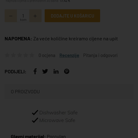
*najniža cijena u prethodnih 30 dana:
17,42 €
DODAJTE U KOŠARICU
kom
NAPOMENA:
Za veće količine kreiramo cijene na upit
0 ocjena
Recenzije
Pitanja i odgovori
PODIJELI:
O PROIZVODU
Glavni materijal:
Porculan