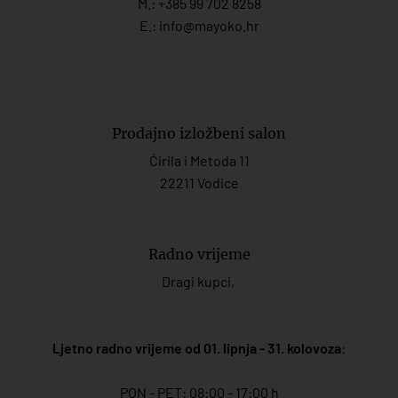
M.:
+385 99 702 8258
E.:
info@mayoko.
hr
Prodajno izložbeni salon
Ćirila i Metoda 11
22211 Vodice
Radno vrijeme
Dragi kupci,
Ljetno radno vrijeme od 01. lipnja - 31. kolovoza
:
PON - PET: 08:00 - 17:00 h