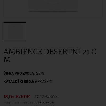
AMBIENCE DESERTNI 21 C
M
ŠIFRA PROIZVODA:
2879
KATALOŠKI BROJ:
APRASPM1
13,94 €/KOM
17,42 €/KOM
*veleprodajna cijena iznosi
11,15 €/kom + pdv