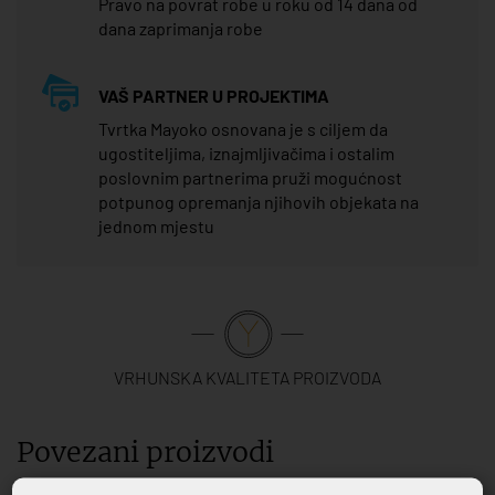
Pravo na povrat robe u roku od 14 dana od
dana zaprimanja robe
VAŠ PARTNER U PROJEKTIMA
Tvrtka Mayoko osnovana je s ciljem da
ugostiteljima, iznajmljivačima i ostalim
poslovnim partnerima pruži mogućnost
potpunog opremanja njihovih objekata na
jednom mjestu
VRHUNSKA KVALITETA PROIZVODA
Povezani proizvodi