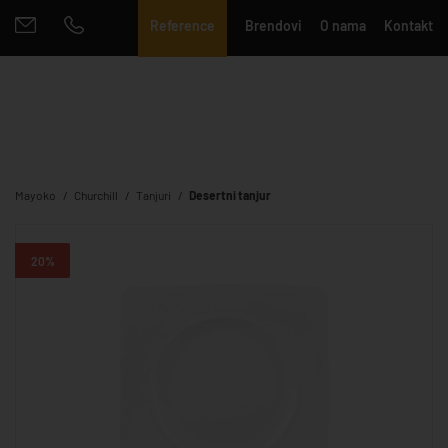
Reference
Brendovi
O nama
Kontakt
Mayoko
Churchill
Tanjuri
Desertni tanjur
20%