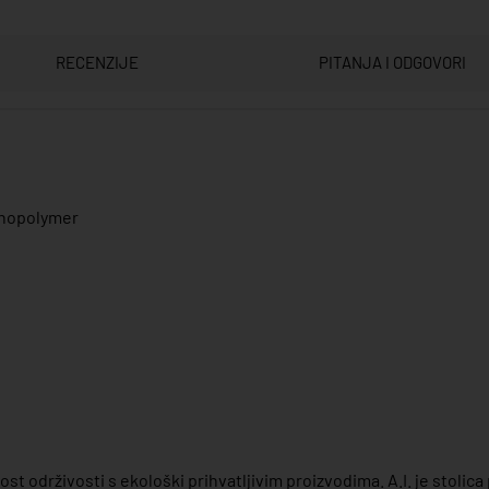
RECENZIJE
PITANJA I ODGOVORI
hnopolymer
ost održivosti s ekološki prihvatljivim proizvodima. A.I. je stolic