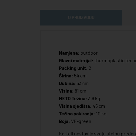
O PROIZVODU
Namjena:
outdoor
Glavni materijal:
thermoplastic tec
Packing unit:
2
Širina:
54 cm
Dubina:
53 cm
Visina:
81 cm
NETO Težina:
3,9 kg
Visina sjedišta:
45 cm
Težina pakiranja:
10 kg
Boja:
VE-green
Kartell nastavlja svoju stalnu predan