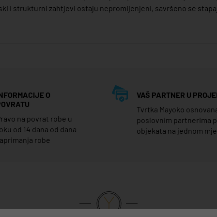
tski i strukturni zahtjevi ostaju nepromijenjeni, savršeno se stap
INFORMACIJE O
VAŠ PARTNER U PROJE
POVRATU
Tvrtka Mayoko osnovana j
ravo na povrat robe u
poslovnim partnerima 
oku od 14 dana od dana
objekata na jednom mj
aprimanja robe