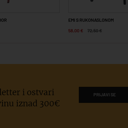
KONASLONOM
ATRA ANTRACITE/BLACK
72,50 €
69,14 €
86,43 €
etter i ostvari
PRIJAVI SE
inu iznad 300€