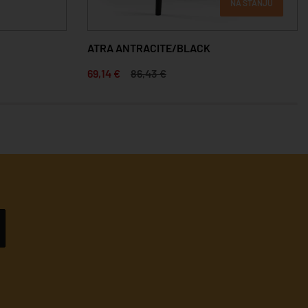
NA STANJU
NA STANJU
ATRA BEIGE/COFFEE
69,14 €
86,43 €