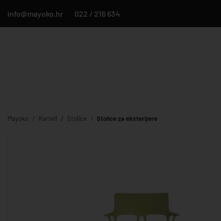
info@mayoko.hr
022 / 216 634
Mayoko
Kartell
Stolice
Stolice za eksterijere