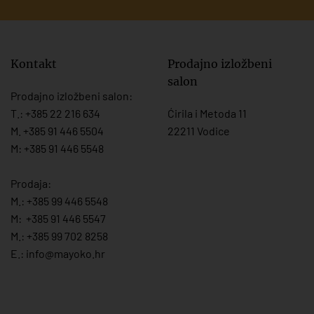
Kontakt
Prodajno izložbeni
salon
Prodajno izložbeni salon:
T.:
+385 22 216 634
Ćirila i Metoda 11
M. +385 91 446 5504
22211 Vodice
M: +385 91 446 5548
Prodaja:
M.:
+385 99 446 5548
M:
+385 91 446 554
7
M.:
+385 99 702 8258
E.:
info@mayoko.
hr