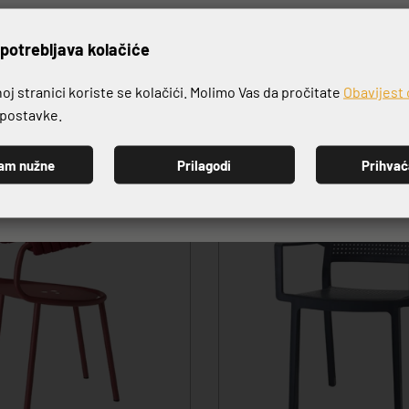
VRHUNSKA KVALITETA PROIZVODA
rijavite se na naš newslett
potrebljava kolačiće
j stranici koriste se kolačići. Molimo Vas da pročitate
Obavijest 
e postavke.
am nužne
Prilagodi
Prihva
PRIJAVI SE
-20%