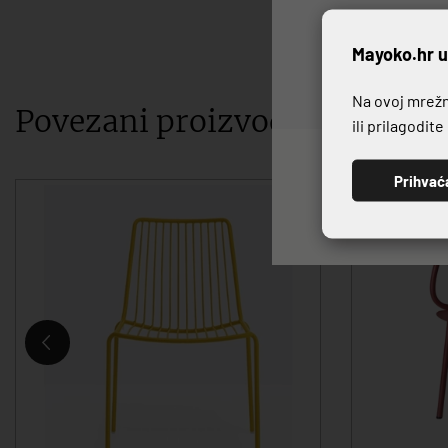
P
Mayoko.hr u
Na ovoj mrežno
Povezani proizvodi
ili prilagodit
Prihvać
-20%