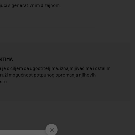
ajući s generativnim dizajnom.
KTIMA
e s ciljem da ugostiteljima, iznajmljivačima i ostalim
pruži mogućnost potpunog opremanja njihovih
estu