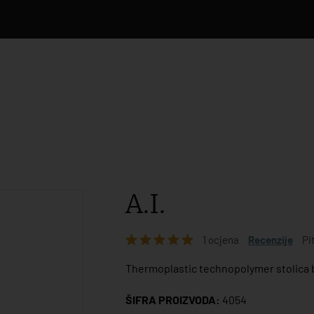
A.I.
1 ocjena
Recenzije
Pi
Thermoplastic technopolymer stolica b
ŠIFRA PROIZVODA:
4054