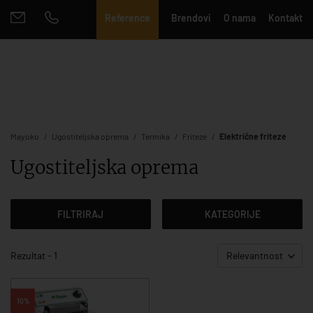
Reference
Brendovi
O nama
Kontakt
Mayoko
Ugostiteljska oprema
Termika
Friteze
Električne friteze
Ugostiteljska oprema
FILTRIRAJ
KATEGORIJE
Rezultat - 1
Relevantnost
10%