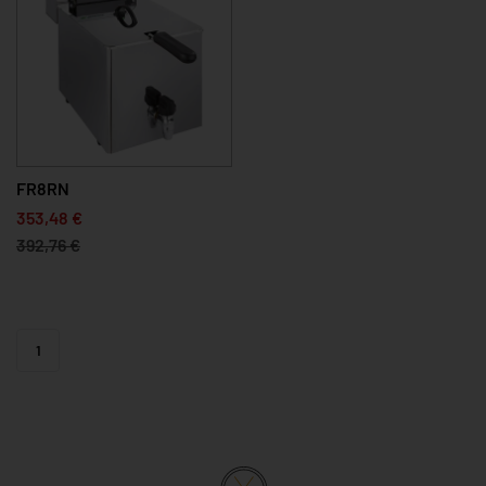
FR8RN
353,48 €
392,76 €
1