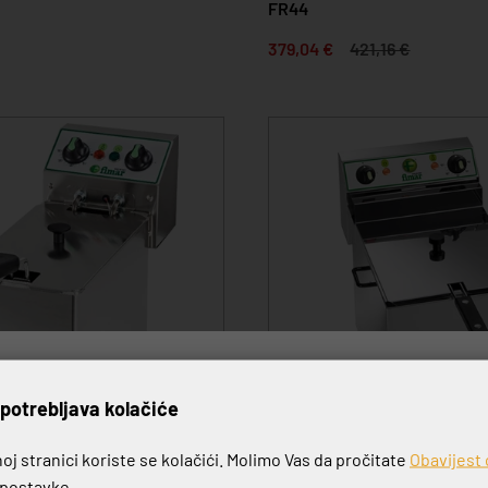
FR44
379,04 €
421,16 €
rijavite se na naš newslett
potrebljava kolačiće
j stranici koriste se kolačići. Molimo Vas da pročitate
Obavijest 
FR10R S ISPUSTOM
e postavke.