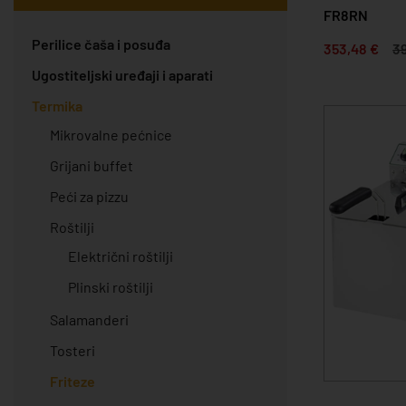
FR8RN
Perilice čaša i posuđa
353,48 €
39
Ugostiteljski uređaji i aparati
Termika
Mikrovalne pećnice
Grijani buffet
Peći za pizzu
Roštilji
Električni roštilji
Plinski roštilji
Salamanderi
Tosteri
Friteze