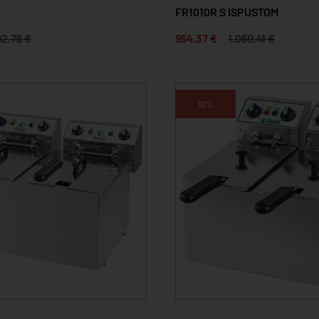
FR1010R S ISPUSTOM
2,76 €
954,37 €
1.060,41 €
10%