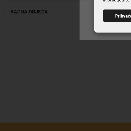
245,38 €
RADNA ODJEĆA
Prihvać