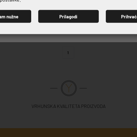
600,93 €
am nužne
Prilagodi
Prihva
PRIJAVI SE
1
VRHUNSKA KVALITETA PROIZVODA