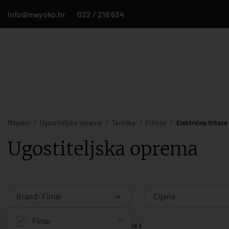
info@mayoko.hr
022 / 216 634
Mayoko
Ugostiteljska oprema
Termika
Friteze
Električne friteze
Ugostiteljska oprema
Brand: Fimar
Cijena
Fimar
(8)
Filter:
Brand: Fimar
Ukloni sve x