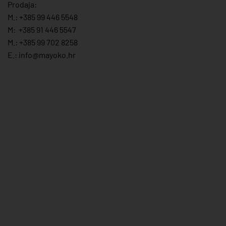
Prodaja:
M.:
+385 99 446 5548
M:
+385 91 446 554
7
M.:
+385 99 702 8258
E.:
info@mayoko.
hr