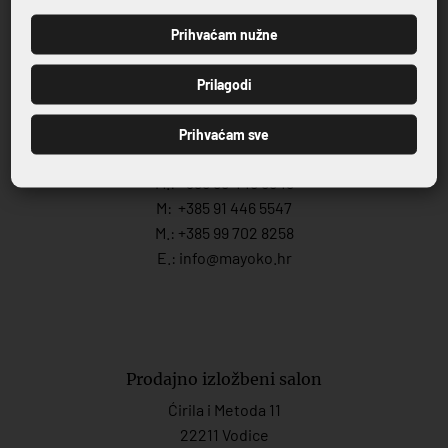
Kontakt
Prodajno izložbeni salon:
Prihvaćam nužne
T.:
+385 22 216 634
PRIJAVI SE
M. +385 91 446 5504
Prilagodi
M: +385 91 446 5548
Prihvaćam sve
Prodaja:
M.:
+385 99 446 5548
M:
+385 91 446 554
7
M.:
+385 99 702 8258
E.:
info@mayoko.
hr
Prodajno izložbeni salon
Ćirila i Metoda 11
22211 Vodice