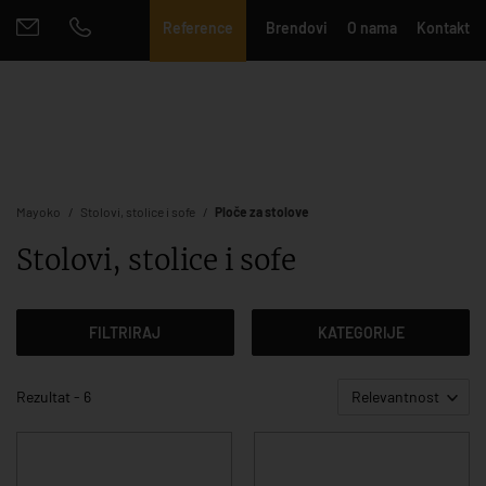
Reference
Brendovi
O nama
Kontakt
Mayoko
Stolovi, stolice i sofe
Ploče za stolove
Stolovi, stolice i sofe
FILTRIRAJ
KATEGORIJE
Rezultat - 6
Relevantnost