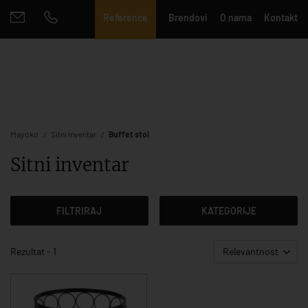
Reference
Brendovi
O nama
Kontakt
Mayoko
Sitni inventar
Buffet stol
Sitni inventar
FILTRIRAJ
KATEGORIJE
Rezultat - 1
Relevantnost