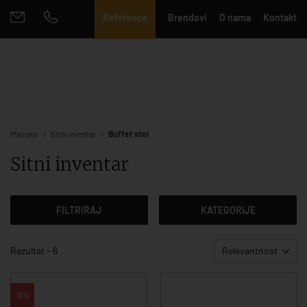
Reference
Brendovi
O nama
Kontakt
Mayoko
Sitni inventar
Buffet stol
Sitni inventar
FILTRIRAJ
KATEGORIJE
Rezultat - 6
Relevantnost
10%