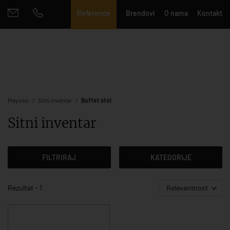
Reference
Brendovi
O nama
Kontakt
Mayoko
Sitni inventar
Buffet stol
Sitni inventar
FILTRIRAJ
KATEGORIJE
Rezultat - 1
Relevantnost