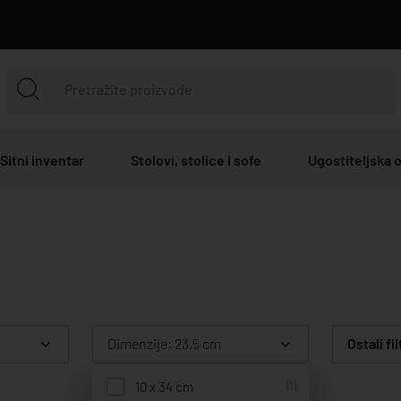
Sitni inventar
Stolovi, stolice i sofe
Ugostiteljska
Dimenzije: 23,5 cm
Ostali fil
10 x 34 cm
(1)