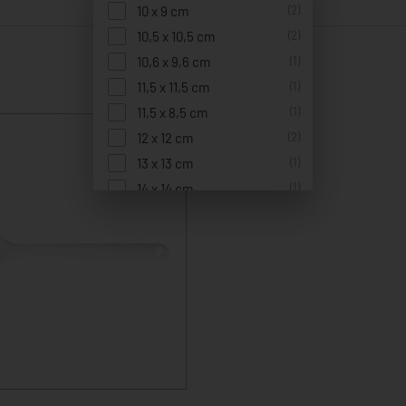
10 x 9 cm
(2)
10,5 x 10,5 cm
(2)
10,6 x 9,6 cm
(1)
11,5 x 11,5 cm
(1)
11,5 x 8,5 cm
(1)
12 x 12 cm
(2)
13 x 13 cm
(1)
14 x 14 cm
(1)
15 x 15 cm
(4)
15,33 x 22,9 cm
(1)
16 x 30 cm
(1)
16 x 16 cm
(2)
16,2 x 26,5 cm
(1)
17 x 43 cm
(1)
17,6 x 32,5 cm
(1)
17,8 x 6,6 x 11,5 cm
(1)