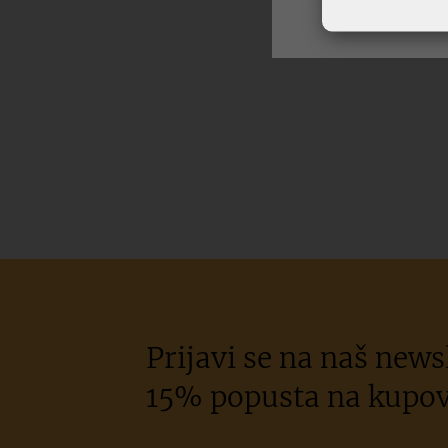
Prijavi se na naš newsl
15% popusta na kupov