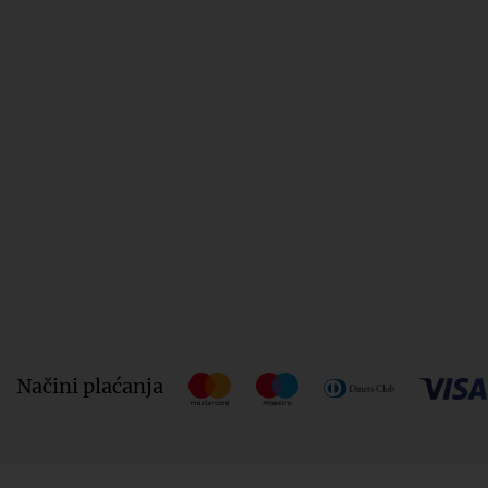
Načini plaćanja