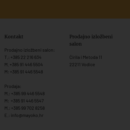
Kontakt
Prodajno izložbeni
salon
Prodajno izložbeni salon:
T.:
+385 22 216 634
Ćirila i Metoda 11
M. +385 91 446 5504
22211 Vodice
M: +385 91 446 5548
Prodaja:
M.:
+385 99 446 5548
M:
+385 91 446 554
7
M.:
+385 99 702 8258
E.:
info@mayoko.
hr