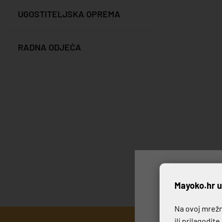
UGOSTITELJSKA OPREMA
RADNA ODJEĆA
P
Mayoko.hr u
Na ovoj mrežno
ili prilagodit