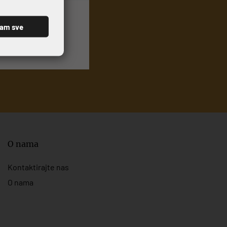
ćam sve
O nama
Kontaktirajte nas
O nama