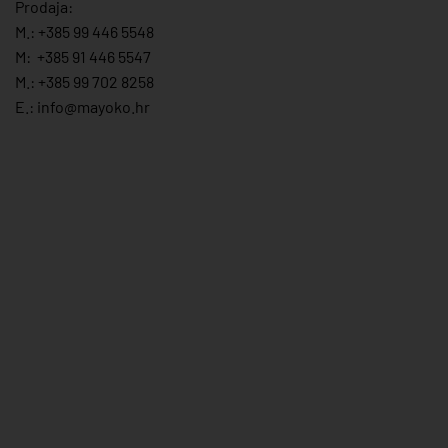
Prodaja:
M.:
+385 99 446 5548
M:
+385 91 446 554
7
M.:
+385 99 702 8258
E.:
info@mayoko.
hr