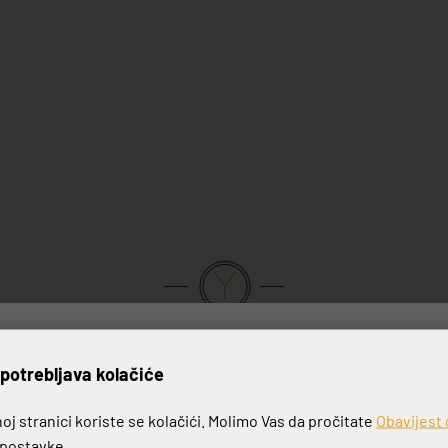
VRHUNSKA KVALITETA PROIZVODA
rijavite se na naš newslett
potrebljava kolačiće
j stranici koriste se kolačići. Molimo Vas da pročitate
Obavijest 
e postavke.